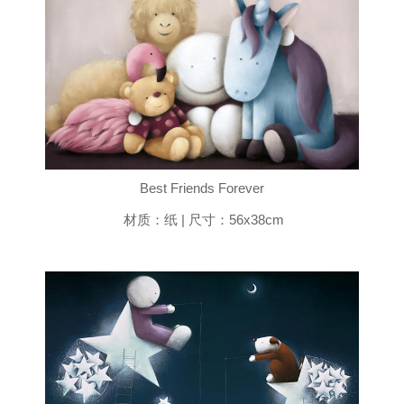
Best Friends Forever
材质：纸 | 尺寸：56x38cm