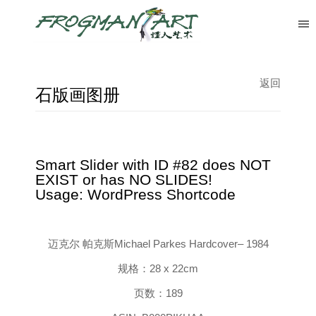
返回
石版画图册
Smart Slider with ID #82 does NOT
EXIST or has NO SLIDES!
Usage: WordPress Shortcode
迈克尔 帕克斯
Michael Parkes
Hardcover
– 1984
规格：28 x 22cm
页数：189