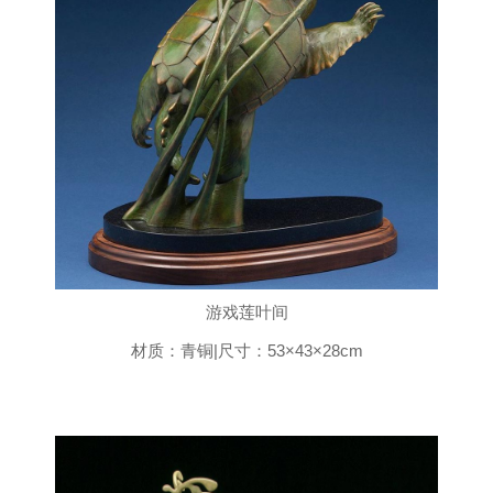
游戏莲叶间
材质：青铜|尺寸：53×43×28cm