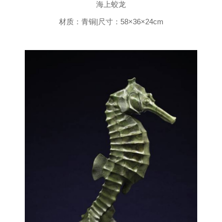
海上蛟龙
材质：青铜|尺寸：58×36×24cm